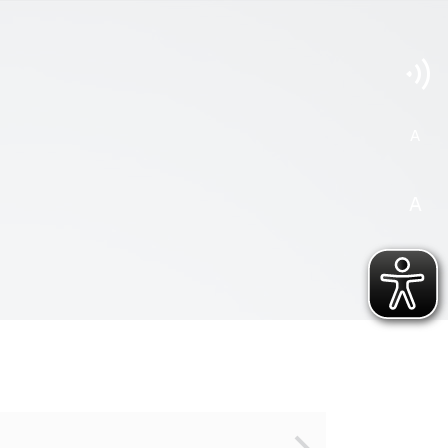
A
A
A