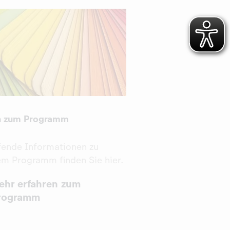
n zum Programm
fende Informationen zu
m Programm finden Sie hier.
ehr erfahren zum
rogramm