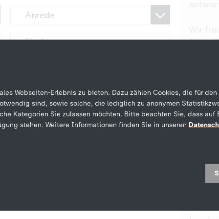
antwor
Wir fre
freundl
Nicht e
Drohun
es Webseiten-Erlebnis zu bieten. Dazu zählen Cookies, die für den 
twendig sind, sowie solche, die lediglich zu anonymen Statistikzw
rassist
che Kategorien Sie zulassen möchten. Bitte beachten Sie, dass auf 
diskri
rfügung stehen. Weitere Informationen finden Sie in unseren
Datensch
Äußeru
jeglich
ärung
.
gegen 
Untern
S
Reakti
versto