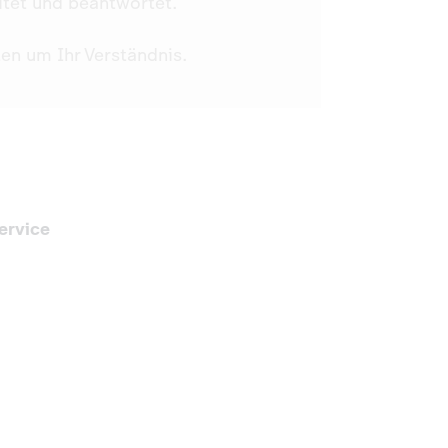
itet und beantwortet.
ten um Ihr Verständnis.
ervice