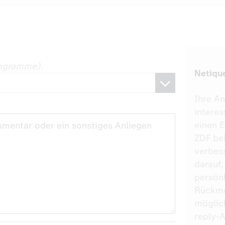
togramme)
.
Netiqu
Ihre A
interes
einen E
ZDF be
verbess
darauf,
persönl
Rückme
möglic
reply-