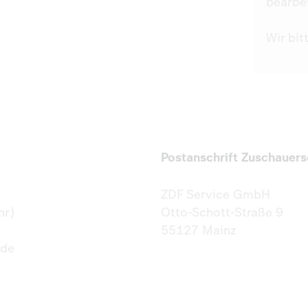
bearbe
Wir bit
Postanschrift Zuschauers
ZDF Service GmbH
hr)
Otto-Schott-Straße 9
55127 Mainz
.de