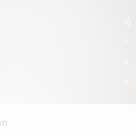
A
A
A
en