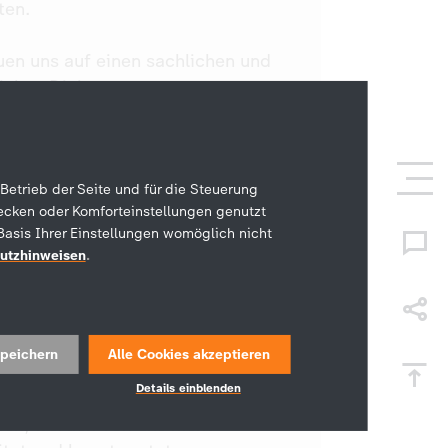
ten.
uen uns auf einen sachlichen und
ichen Dialog.
rwünscht sind:
gen, Obszönitäten, Beleidigungen,
Betrieb der Seite und für die Steuerung
ecken oder Komforteinstellungen genutzt
ische, extremistische,
Basis Ihrer Einstellungen womöglich nicht
minierende, volksverhetzende
utzhinweisen
.
ngen und Verunglimpfungen
er Art sowie Aufrufe zur Gewalt
Personen, Institutionen und
ehmen.
peichern
Alle Cookies akzeptieren
Details einblenden
onen, die gegen die Netiquette
ßen, werden von uns nicht